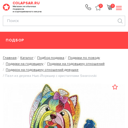
COLAPSAR.RU
0
0
Магазин необычных
подарков
и корпоративного мерча
ПОДБОР
Главная
Каталог
Подбор подарка
Подарки по поводу
Подарки на годовщину
Подарки на годовщину отношений
Подарок на годовщину отношений девушке
Пазл из дерева Нью-Йоркшир с кристаллами Swarovski