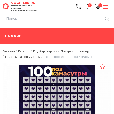
COLAPSAR.RU
0
0
Магазин необычных
подарков
и корпоративного мерча
ПОДБОР
Главная
Каталог
Подбор подарка
Подарки по поводу
Подарки на день матери
Скретч постер "100 поз Камасутры"