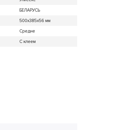
БЕЛАРУСЬ
500x385x56 мм
Средне
С клеем