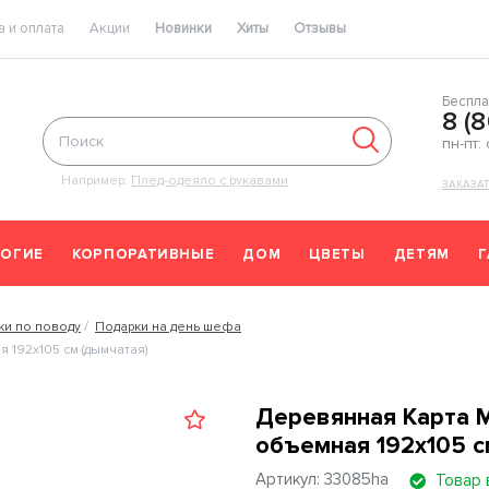
 и оплата
Акции
Новинки
Хиты
Отзывы
Беспла
8 (
пн-пт:
Например:
Плед-одеяло с рукавами
ЗАКАЗА
ОГИЕ
КОРПОРАТИВНЫЕ
ДОМ
ЦВЕТЫ
ДЕТЯМ
ки по поводу
Подарки на день шефа
 192x105 см (дымчатая)
Деревянная Карта 
объемная 192x105 с
Артикул: 33085ha
Товар 