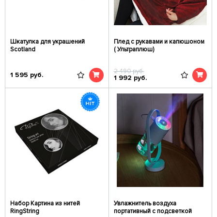
Шкатулка для украшений
Плед с рукавами и капюшоном
Scotland
( Ультраплюш)
2 490
руб.
1 595
руб.
1 992
руб.
Набор Картина из нитей
Увлажнитель воздуха
RingString
портативный с подсветкой