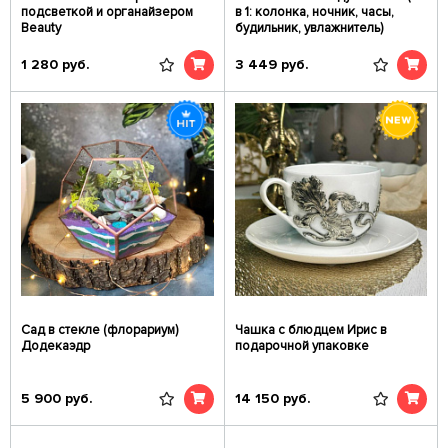
подсветкой и органайзером
в 1: колонка, ночник, часы,
Beauty
будильник, увлажнитель)
1 280
руб.
3 449
руб.
Сад в стекле (флорариум)
Чашка с блюдцем Ирис в
Додекаэдр
подарочной упаковке
5 900
руб.
14 150
руб.