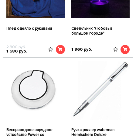
Плед одеяло с рукавами
Светильник "Любовь в
большом городе"
2 800
руб.
1 960
руб.
1 680
руб.
Беспроводное зарядное
Ручка роллер waterman
устройcтво Power со
Hemisphere Deluxe