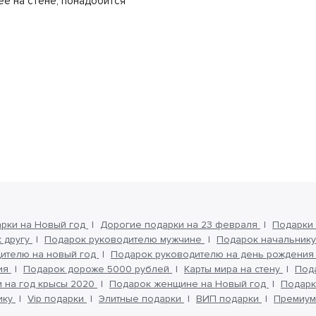
ее на стене, понадобится
арки на Новый год
Дорогие подарки на 23 февраля
Подарки
 другу
Подарок руководителю мужчине
Подарок начальнику
ителю на новый год
Подарок руководителю на день рождени
ия
Подарок дороже 5000 рублей
Карты мира на стену
Под
 на год крысы 2020
Подарок женщине на Новый год
Подар
ику
Vip подарки
Элитные подарки
ВИП подарки
Премиум