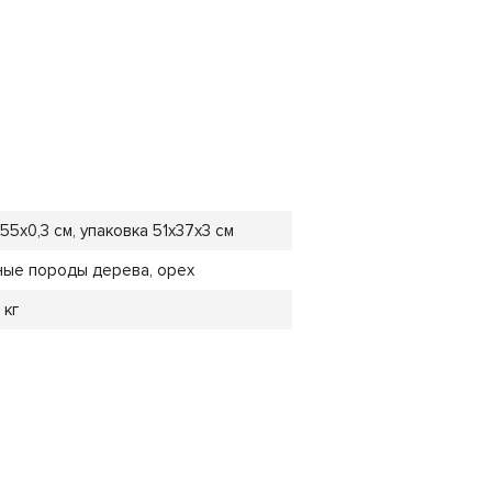
55х0,3 см, упаковка 51x37x3 см
ные породы дерева, орех
 кг