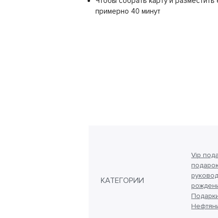
Чтобы собрать карту и разместить 
примерно 40 минут
Vip под
подарок
руковод
КАТЕГОРИИ
рожден
Подарки
Нефтян