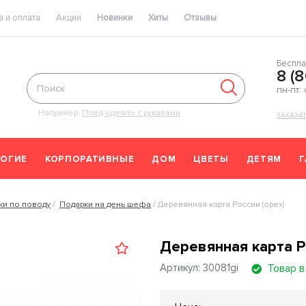
 и оплата
Акции
Новинки
Хиты
Отзывы
Беспла
8 (
пн-пт:
Например:
Плед-одеяло с рукавами
ЗАКАЗА
ОГИЕ
КОРПОРАТИВНЫЕ
ДОМ
ЦВЕТЫ
ДЕТЯМ
ки по поводу
Подарки на день шефа
Деревянная карта России (орех)
Деревянная карта Р
Артикул: 30081gi
Товар в