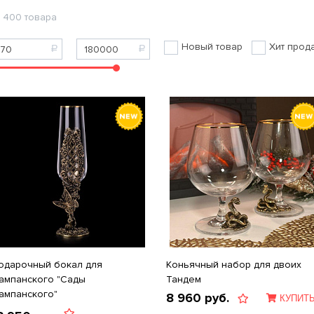
400 товара
Новый товар
Хит прод
одарочный бокал для
Коньячный набор для двоих
ампанского "Сады
Тандем
ампанского"
8 960
руб.
КУПИТ