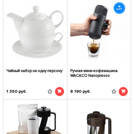
Чайный набор на одну персону
Ручная мини-кофемашина
WACACO Nanopresso
1 350
руб.
8 190
руб.