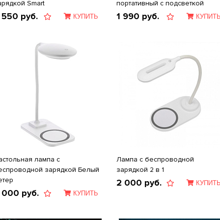
арядкой Smart
портативный с подсветкой
 550
руб.
1 990
руб.
КУПИТЬ
КУПИТ
астольная лампа с
Лампа с беспроводной
еспроводной зарядкой Белый
зарядкой 2 в 1
етер
2 000
руб.
КУПИТ
 000
руб.
КУПИТЬ