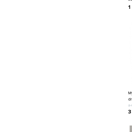
1
М
d
3
3