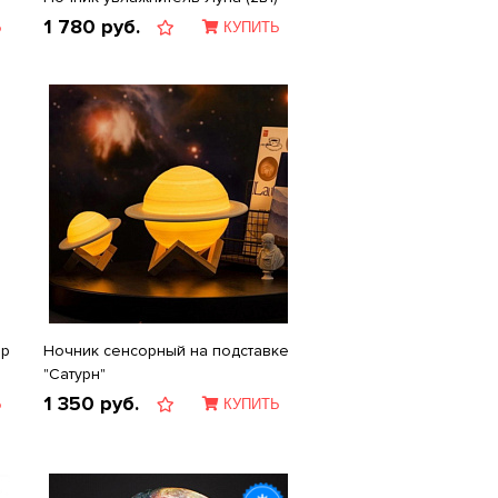
1 780
руб.
Ь
КУПИТЬ
ар
Ночник сенсорный на подставке
"Сатурн"
1 350
руб.
Ь
КУПИТЬ