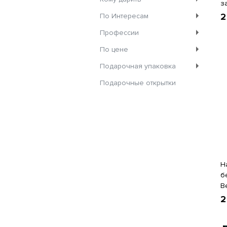
з
2
По Интересам
Профессии
По цене
Подарочная упаковка
Подарочные открытки
Н
б
В
2