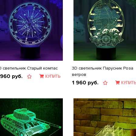
D светильник Старый компас
3D светильник Парусник Роза
ветров
 960
руб.
КУПИТЬ
1 960
руб.
КУПИТ