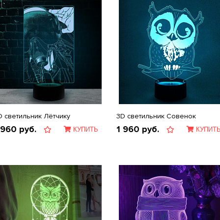
D светильник Лётчику
3D светильник Совенок
 960
руб.
1 960
руб.
КУПИТЬ
КУПИТ