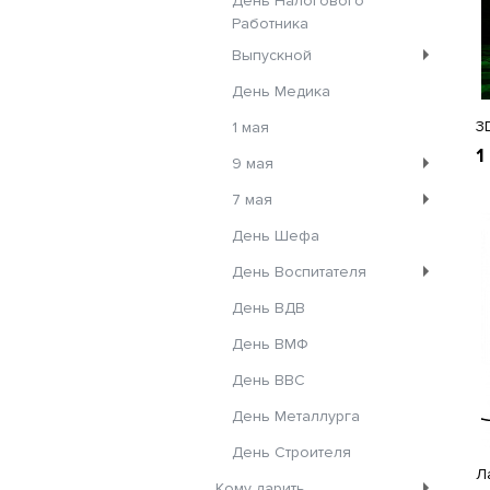
День Налогового
Работника
Выпускной
День Медика
3
1 мая
1
9 мая
7 мая
День Шефа
День Воспитателя
День ВДВ
День ВМФ
День ВВС
День Металлурга
День Строителя
Л
Кому дарить