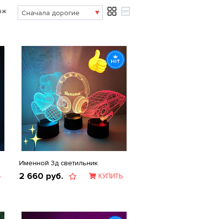
аж
Именной 3д светильник
2 660
руб.
Ь
КУПИТЬ