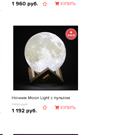
1 960
руб.
КУПИТЬ
Ь
Ночник Moon Light c пультом
1 490
руб.
КУПИТЬ
1 192
руб.
Ь