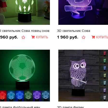
D светильник Сова ловец снов
3D светильник Сова
 960
руб.
1 960
руб.
КУПИТЬ
КУПИТ
D лампа Футбольный мяч
3D лампа Филин