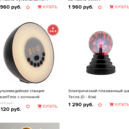
 960
руб.
1 960
руб.
КУПИТЬ
КУПИТ
ультимедийная станция
Электрический плазменный ш
reamTime с колонкой
Тесла (D - 8см)
 900
руб.
1 290
руб.
КУПИТ
КУПИТЬ
 120
руб.