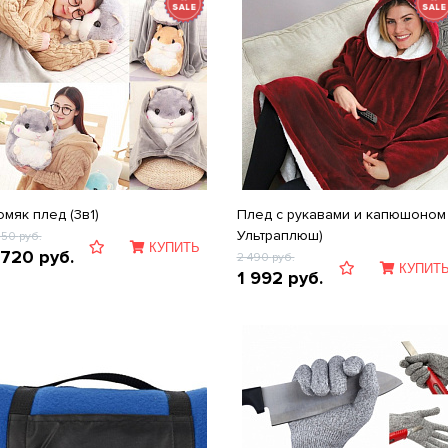
омяк плед (3в1)
Плед с рукавами и капюшоном 
Ультраплюш)
150
руб.
КУПИТЬ
 720
руб.
2 490
руб.
КУПИТ
1 992
руб.