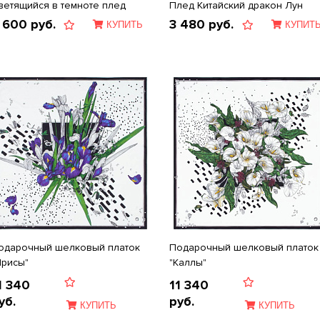
ветящийся в темноте плед
Плед Китайский дракон Лун
 600
руб.
3 480
руб.
КУПИТЬ
КУПИТ
одарочный шелковый платок
Подарочный шелковый платок
Ирисы"
"Каллы"
1 340
11 340
уб.
руб.
КУПИТЬ
КУПИТЬ