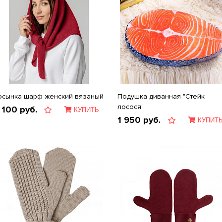
осынка шарф женский вязаный
Подушка диванная "Стейк
лосося"
 100
руб.
КУПИТЬ
1 950
руб.
КУПИТ