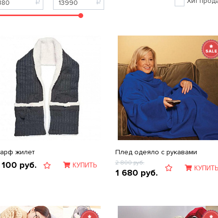
Хит прод
арф жилет
Плед одеяло с рукавами
2 800
руб.
 100
руб.
КУПИТЬ
КУПИТ
1 680
руб.