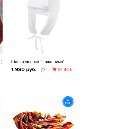
(
Шапка ушанка "Наша зима"
1 980
руб.
КУПИТЬ
Ь