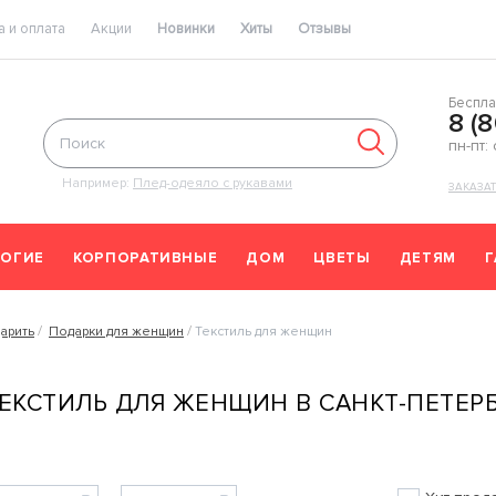
 и оплата
Акции
Новинки
Хиты
Отзывы
Беспла
8 (
пн-пт:
Например:
Плед-одеяло с рукавами
ЗАКАЗА
ОГИЕ
КОРПОРАТИВНЫЕ
ДОМ
ЦВЕТЫ
ДЕТЯМ
арить
Подарки для женщин
Текстиль для женщин
ЕКСТИЛЬ ДЛЯ ЖЕНЩИН В САНКТ-ПЕТЕР