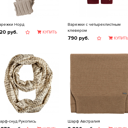
арежки Норд
Варежки с четырехлистным
клевером
20
руб.
КУПИТЬ
790
руб.
КУПИТ
арф-снуд Рукопись
Шарф Австралия