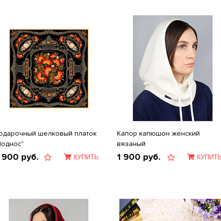
одарочный шелковый платок
Капор капюшон женский
Поднос"
вязаный
 900
руб.
1 900
руб.
КУПИТЬ
КУПИТ