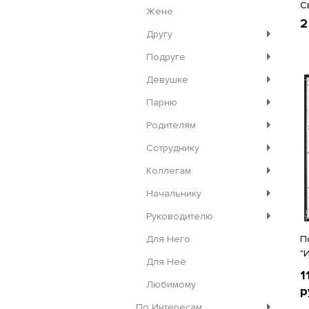
С
Жене
2
Другу
Подруге
Девушке
Парню
Родителям
Сотруднику
Коллегам
Начальнику
Руководителю
Для Него
П
"
Для Неё
1
Любимому
р
По Интересам