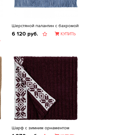
Шерстяной палантин с бахромой
6 120
руб.
КУПИТЬ
Ь
Шарф с зимним орнаментом