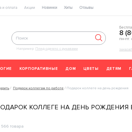
 и оплата
Акции
Новинки
Хиты
Отзывы
Беспла
8 (
пн-пт:
Например:
Плед-одеяло с рукавами
ЗАКАЗА
ОГИЕ
КОРПОРАТИВНЫЕ
ДОМ
ЦВЕТЫ
ДЕТЯМ
арить
Подарок коллегам по работе
Подарок коллеге на день рождения
ОДАРОК КОЛЛЕГЕ НА ДЕНЬ РОЖДЕНИЯ 
566 товара