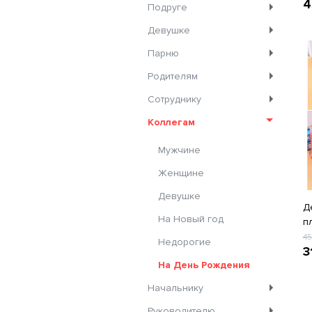
4
Подруге
Девушке
Парню
Родителям
Сотруднику
Коллегам
Мужчине
Женщине
Девушке
Д
На Новый год
п
4
Недорогие
3
На День Рождения
Начальнику
Руководителю