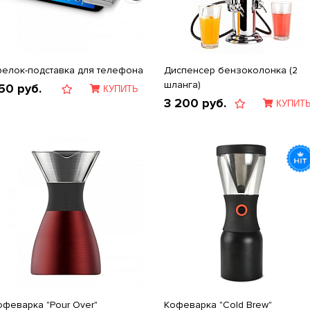
релок-подставка для телефона
Диспенсер бензоколонка (2
шланга)
50
руб.
КУПИТЬ
3 200
руб.
КУПИТ
офеварка "Pour Over"
Кофеварка "Cold Brew"