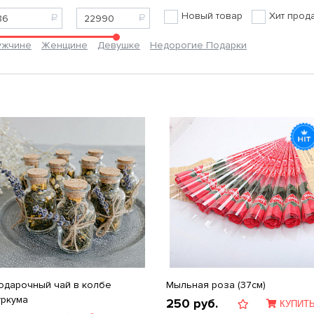
Новый товар
Хит прод
ужчине
Женщине
Девушке
Недорогие Подарки
одарочный чай в колбе
Мыльная роза (37см)
уркума
250
руб.
КУПИТ