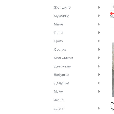
Женщине
Мужчине
М
Маме
Папе
Брату
Сестре
Мальчикам
Девочкам
Бабушке
Дедушке
Мужу
Жене
П
Другу
К