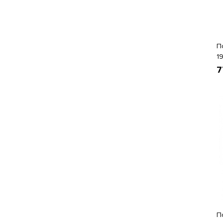
П
19
7
П