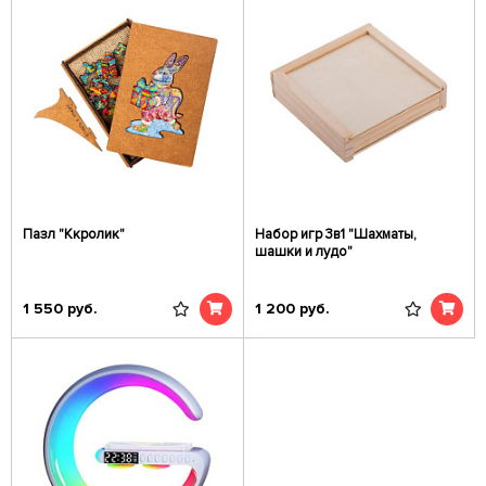
Пазл "Ккролик"
Набор игр 3в1 "Шахматы,
шашки и лудо"
1 550
руб.
1 200
руб.