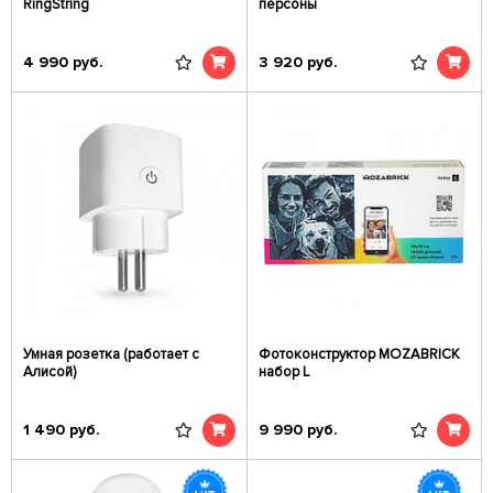
RingString
персоны
4 990
руб.
3 920
руб.
Умная розетка (работает с
Фотоконструктор MOZABRICK
Алисой)
набор L
1 490
руб.
9 990
руб.