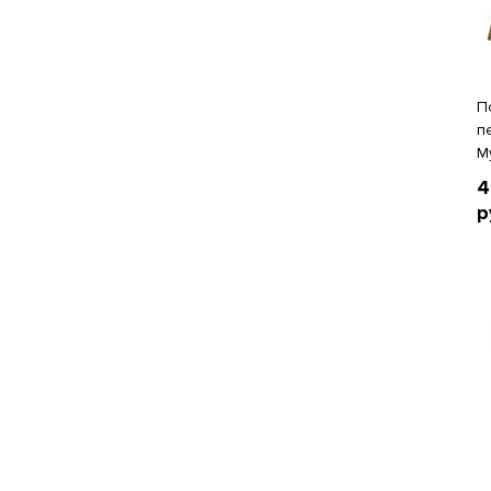
П
п
М
4
р