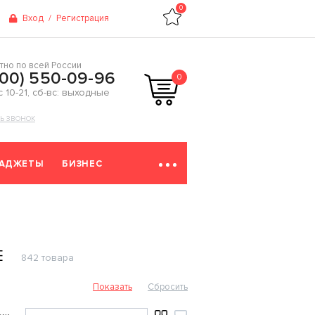
0
Вход
/
Регистрация
тно по всей России
800) 550-09-96
0
 с 10-21, сб-вс: выходные
ТЬ ЗВОНОК
ГАДЖЕТЫ
БИЗНЕС
Е
842 товара