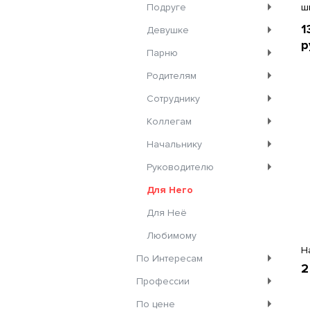
Подруге
ш
1
Девушке
р
Парню
Родителям
Сотруднику
Коллегам
Начальнику
Руководителю
Для Него
Для Неё
Любимому
Н
По Интересам
2
Профессии
По цене