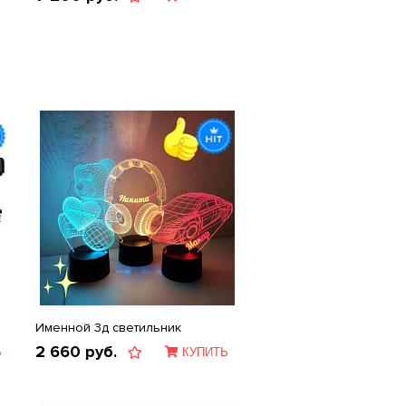
Именной 3д светильник
2 660
руб.
Ь
КУПИТЬ