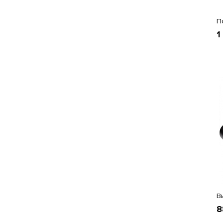
П
1
В
8