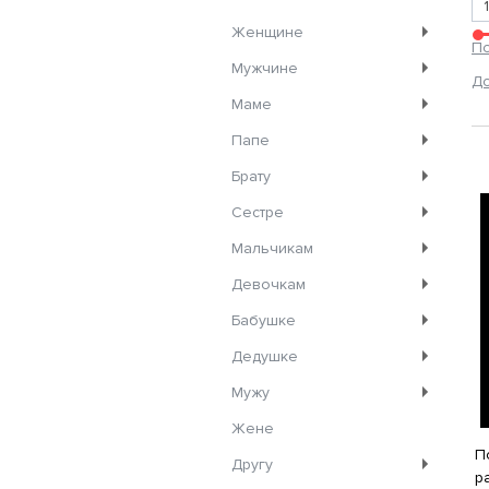
Женщине
П
Мужчине
Д
Маме
Папе
Брату
Сестре
Мальчикам
Девочкам
Бабушке
Дедушке
Мужу
Жене
П
Другу
р