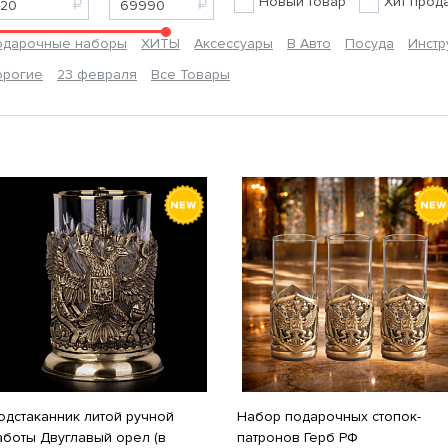
Новый товар
Хит прод
одарочные наборы
ХИТЫ
Аксессуары
В Авто
Посуда
Инстр
орогие
23 февраля
Все Товары
одстаканник литой ручной
Набор подарочных стопок-
аботы Двуглавый орел (в
патронов Герб РФ