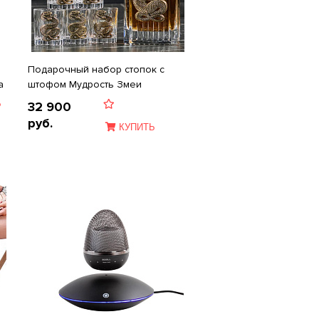
Подарочный набор стопок c
а
штофом Мудрость Змеи
Ь
32 900
руб.
КУПИТЬ