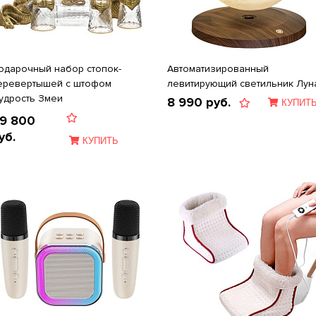
одарочный набор стопок-
Автоматизированный
еревертышей c штофом
левитирующий светильник Лун
удрость Змеи
8 990
руб.
КУПИТ
9 800
уб.
КУПИТЬ