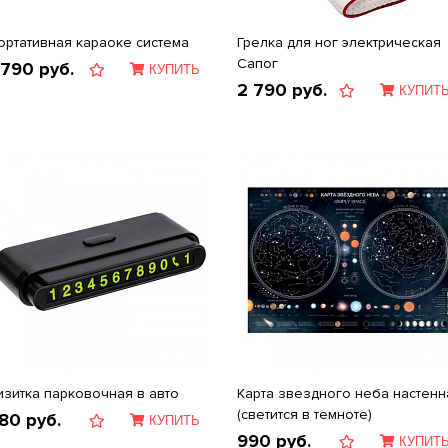
ортативная караоке система
Грелка для ног электрическая
Сапог
 790
руб.
КУПИТЬ
2 790
руб.
КУПИТ
изитка парковочная в авто
Карта звездного неба настенн
(светится в темноте)
80
руб.
КУПИТЬ
990
руб.
КУПИТ