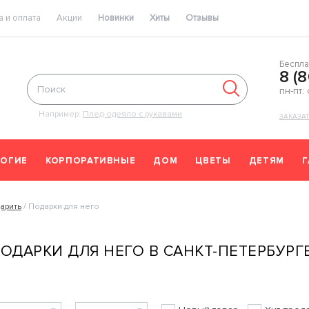
 и оплата
Акции
Новинки
Хиты
Отзывы
Беспла
8 (
пн-пт:
Например:
Плед-одеяло с рукавами
ЗАКАЗА
ОГИЕ
КОРПОРАТИВНЫЕ
ДОМ
ЦВЕТЫ
ДЕТЯМ
арить
Подарки для него
ОДАРКИ ДЛЯ НЕГО В САНКТ-ПЕТЕРБУРГ