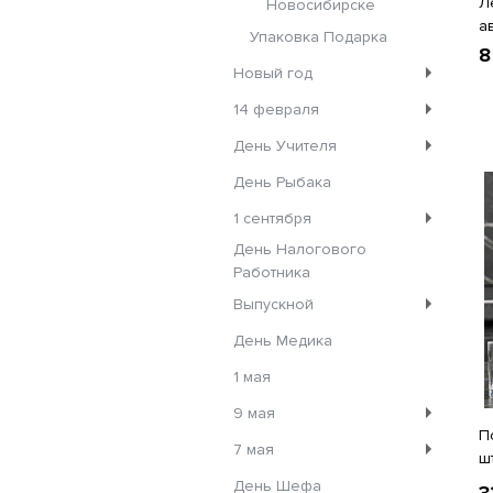
Л
Новосибирске
а
Упаковка Подарка
8
Новый год
14 февраля
День Учителя
День Рыбака
1 сентября
День Налогового
Работника
Выпускной
День Медика
1 мая
9 мая
П
7 мая
ш
День Шефа