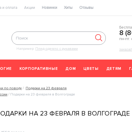
 и оплата
Акции
Новинки
Хиты
Отзывы
Беспла
8 (
пн-пт:
Например:
Плед-одеяло с рукавами
ЗАКАЗА
ОГИЕ
КОРПОРАТИВНЫЕ
ДОМ
ЦВЕТЫ
ДЕТЯМ
ки по поводу
Подарки на 23 февраля
оссии
Подарки на 23 февраля в Волгограде
ОДАРКИ НА 23 ФЕВРАЛЯ В ВОЛГОГРАДЕ 