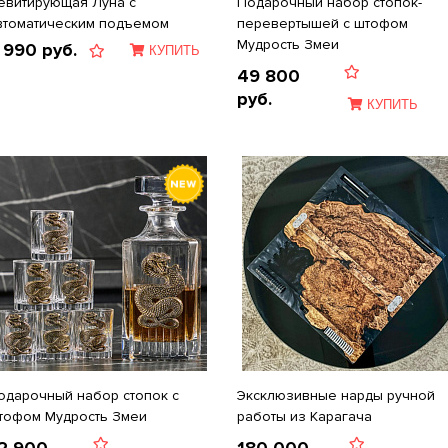
евитирующая Луна с
Подарочный набор стопок-
втоматическим подъемом
перевертышей c штофом
Мудрость Змеи
 990
руб.
КУПИТЬ
49 800
руб.
КУПИТЬ
одарочный набор стопок c
Эксклюзивные нарды ручной
тофом Мудрость Змеи
работы из Карагача