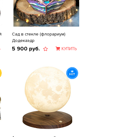
й
Сад в стекле (флорариум)
Додекаэдр
5 900
руб.
Ь
КУПИТЬ