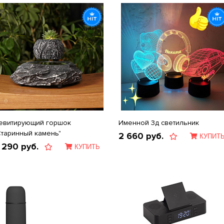
евитирующий горшок
Именной 3д светильник
Старинный камень"
2 660
руб.
КУПИТ
 290
руб.
КУПИТЬ