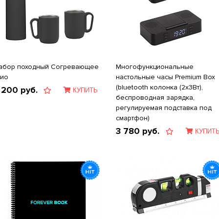
абор походный Согревающее
Многофункциональные
рио
настольные часы Premium Box
(bluetooth колонка (2x3Вт),
 200
руб.
КУПИТЬ
беспроводная зарядка,
регулируемая подставка под
смартфон)
3 780
руб.
КУПИТ