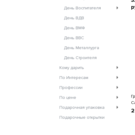
3
р
День Воспитателя
День ВДВ
День ВМФ
День ВВС
День Металлурга
День Строителя
Кому дарить
По Интересам
Профессии
Г
По цене
С
Подарочная упаковка
2
Подарочные открытки